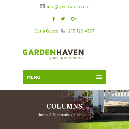
info@greenhaven.com
Get a Quote
215 123 4567
MENU
COLUMNS
Home
Shortcodes
Columns